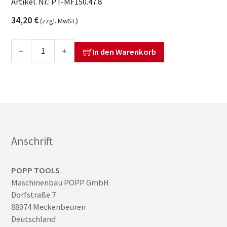
Artikel. Nr.:
PT-MF150.47.8
34,20
€
(zzgl. MwSt.)
Adapter Höhenverstellung für MF 150-47 und MF 150-47 plus
In den Warenkorb
Anschrift
POPP TOOLS
Maschinenbau POPP GmbH
Dorfstraße 7
88074 Meckenbeuren
Deutschland