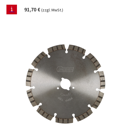
91,70
€
(zzgl. MwSt.)