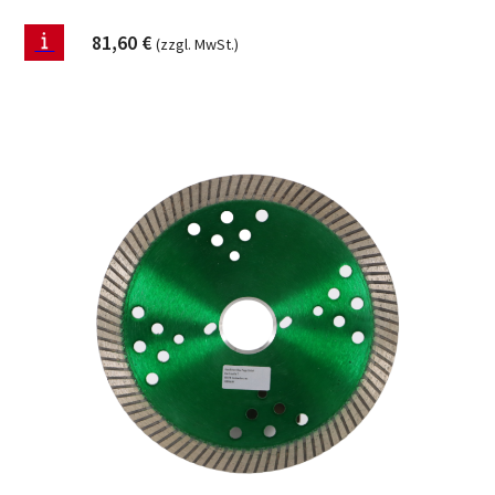
81,60
€
(zzgl. MwSt.)