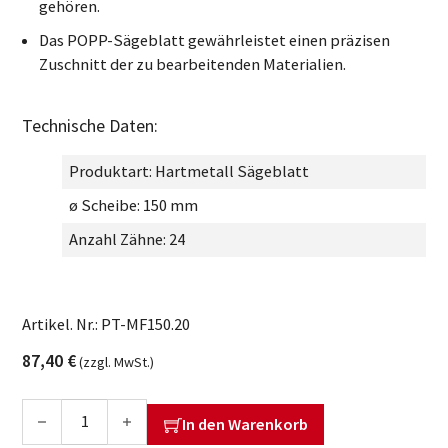
gehören.
Das POPP-Sägeblatt gewährleistet einen präzisen
Zuschnitt der zu bearbeitenden Materialien.
Technische Daten:
Produktart:
Hartmetall Sägeblatt
ø Scheibe:
150 mm
Anzahl Zähne:
24
Artikel. Nr.:
PT-MF150.20
87,40
€
(zzgl. MwSt.)
Hartmetall-Sägeblatt 24Z für MF 150-47/MF 150-47 plus/MF 
In den Warenkorb