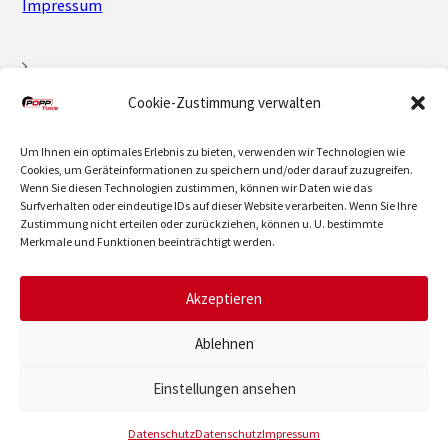
Impressum
Cookie-Zustimmung verwalten
Datenschutz
Um Ihnen ein optimales Erlebnis zu bieten, verwenden wir Technologien wie
Cookies, um Geräteinformationen zu speichern und/oder darauf zuzugreifen.
Wenn Sie diesen Technologien zustimmen, können wir Daten wie das
AGB
Surfverhalten oder eindeutige IDs auf dieser Website verarbeiten. Wenn Sie Ihre
Zustimmung nicht erteilen oder zurückziehen, können u. U. bestimmte
Merkmale und Funktionen beeinträchtigt werden.
Akzeptieren
Wiederruf
Ablehnen
Einstellungen ansehen
© 2026 POPP TOOLS | 10.08.2026 | 08:22
Datenschutz
Datenschutz
Impressum